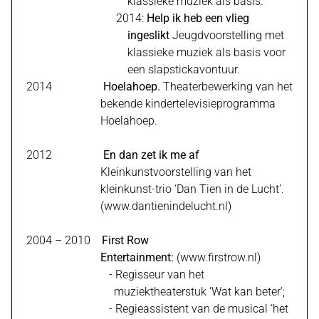
klassieke muziek als basis.
2014:
Help ik heb een vlieg
ingeslikt
Jeugdvoorstelling met
klassieke muziek als basis voor
een slapstickavontuur.
2014
Hoelahoep.
Theaterbewerking van het
bekende kindertelevisieprogramma
Hoelahoep.
2012
En dan zet ik me af
Kleinkunstvoorstelling
van het
kleinkunst-trio ‘Dan Tien in de Lucht’.
(www.dantienindelucht.nl)
2004 – 2010
First
Row
Entertainment:
(
www.firstrow.nl
)
- Regisseur van het
muziektheaterstuk ‘Wat kan beter’;
- Regieassistent van de musical ‘het