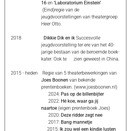
16
en
‘Laboratorium Einstein’
(Eind)regie van de
HOME
jeugdvoorstellingen van theatergroep
Heer Otto.
OVER OLAF
2018
Dikkie Dik en ik
Succesvolle
jeugdvoorstelling ter ere van het 40-
jarige bestaan van de beroemde boek-
CONTACT
kater. Ook te zien geweest in China.
2015 - heden Regie van 5 theaterbewerkingen van
Joes Boonen
van bekende
prentenboeken. (
www.joesboonen.nl
)
2024:
Pas op de billenbijter
2022:
Hé koe, waar ga jij
naartoe
(eigen prentenboek Joes)
2020:
Deze ridder zegt nee
2017:
Bang
mannetje
2015:
Ik zou wel een kindje lusten